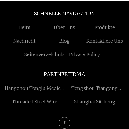
SCHNELLE NAVIGATION
Heim
Über Uns
Produkte
Nachricht
Blog
Kontaktiere Uns
Seitenverzeichnis
Privacy Policy
PARTNERFIRMA
Hangzhou Tonglu Medical
Tengzhou Tiangong
Optical Instrument Co., Ltd
Maschinen Co., GmbH
Threaded Steel Wire
Shanghai SiCheng
Production Line factory
Industrie Co., Ltd.