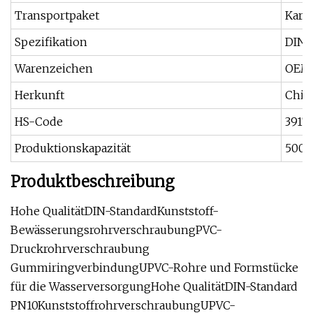
Transportpaket
Kart
Spezifikation
DIN-
Warenzeichen
OEM 
Herkunft
Chin
HS-Code
3917
Produktionskapazität
5000
Produktbeschreibung
Hohe QualitätDIN-StandardKunststoff-
BewässerungsrohrverschraubungPVC-
Druckrohrverschraubung
GummiringverbindungUPVC-Rohre und Formstücke
für die WasserversorgungHohe QualitätDIN-Standard
PN10KunststoffrohrverschraubungUPVC-