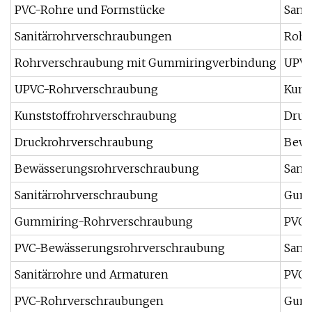
PVC-Rohre und Formstücke
Sani
Sanitärrohrverschraubungen
Rohr
Rohrverschraubung mit Gummiringverbindung
UPVC
UPVC-Rohrverschraubung
Kuns
Kunststoffrohrverschraubung
Druc
Druckrohrverschraubung
Bewä
Bewässerungsrohrverschraubung
Sani
Sanitärrohrverschraubung
Gumm
Gummiring-Rohrverschraubung
PVC-
PVC-Bewässerungsrohrverschraubung
Sani
Sanitärrohre und Armaturen
PVC-
PVC-Rohrverschraubungen
Gumm