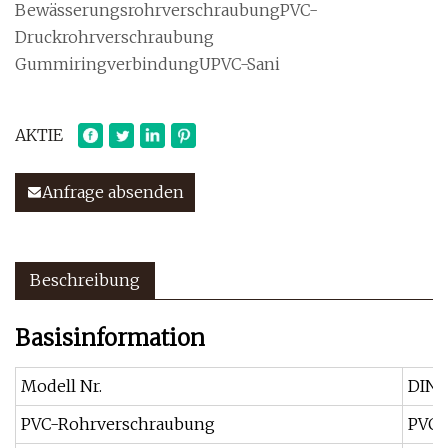
BewässerungsrohrverschraubungPVC-
Druckrohrverschraubung
GummiringverbindungUPVC-Sani
AKTIE
Anfrage absenden
Beschreibung
Basisinformation
Modell Nr.
DIN-
PVC-Rohrverschraubung
PVC-