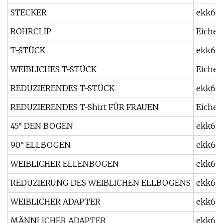
STECKER
ekk60
ROHRCLIP
Eiche
T-STÜCK
ekk60
WEIBLICHES T-STÜCK
Eiche
REDUZIERENDES T-STÜCK
ekk60
REDUZIERENDES T-Shirt FÜR FRAUEN
Eiche6
45° DEN BOGEN
ekk60
90° ELLBOGEN
ekk61
WEIBLICHER ELLENBOGEN
ekk611
REDUZIERUNG DES WEIBLICHEN ELLBOGENS
ekk61
WEIBLICHER ADAPTER
ekk613
MÄNNLICHER ADAPTER
ekk61